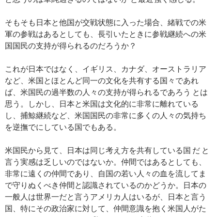
そもそも日本と他国が交戦状態に入った場合、緒戦での米
軍の参戦はあるとしても、長引いたときに参戦継続への米
国国民の支持が得られるのだろうか？
これが日本ではなく、イギリス、カナダ、オーストラリア
など、米国とほとんど同一の文化を共有する国々であれ
ば、米国民の過半数の人々の支持が得られるであろう とは
思う。しかし、日本と米国は文化的に非常に離れている
し、捕鯨継続など、米国国民の非常に多くの人々の気持ち
を逆撫でにしている国でもある。
米国民から見て、日本は同じ考え方を共有している国 だ と
言う実感は乏しいのではないか。仲間ではあるとしても、
非常に遠くの仲間であり、自国の若い人々の血を流してま
で守りぬくべき仲間と認識されているのかどうか。日本の
一般人は世界一だと言うアメリカ人はいるが、日本と言う
国、特にその政治家に対して、仲間意識を抱く米国人がた