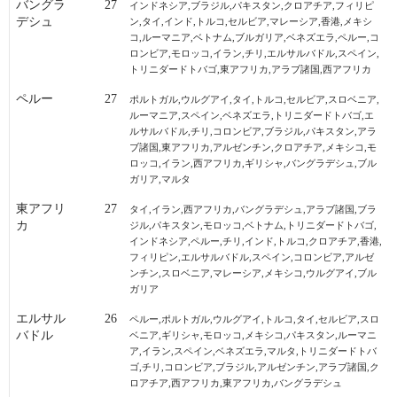
バングラ
27
インドネシア,ブラジル,パキスタン,クロアチア,フィリピ
デシュ
ン,タイ,インド,トルコ,セルビア,マレーシア,香港,メキシ
コ,ルーマニア,ベトナム,ブルガリア,ベネズエラ,ペルー,コ
ロンビア,モロッコ,イラン,チリ,エルサルバドル,スペイン,
トリニダードトバゴ,東アフリカ,アラブ諸国,西アフリカ
ペルー
27
ポルトガル,ウルグアイ,タイ,トルコ,セルビア,スロベニア,
ルーマニア,スペイン,ベネズエラ,トリニダードトバゴ,エ
ルサルバドル,チリ,コロンビア,ブラジル,パキスタン,アラ
ブ諸国,東アフリカ,アルゼンチン,クロアチア,メキシコ,モ
ロッコ,イラン,西アフリカ,ギリシャ,バングラデシュ,ブル
ガリア,マルタ
東アフリ
27
タイ,イラン,西アフリカ,バングラデシュ,アラブ諸国,ブラ
カ
ジル,パキスタン,モロッコ,ベトナム,トリニダードトバゴ,
インドネシア,ペルー,チリ,インド,トルコ,クロアチア,香港,
フィリピン,エルサルバドル,スペイン,コロンビア,アルゼ
ンチン,スロベニア,マレーシア,メキシコ,ウルグアイ,ブル
ガリア
エルサル
26
ペルー,ポルトガル,ウルグアイ,トルコ,タイ,セルビア,スロ
バドル
ベニア,ギリシャ,モロッコ,メキシコ,パキスタン,ルーマニ
ア,イラン,スペイン,ベネズエラ,マルタ,トリニダードトバ
ゴ,チリ,コロンビア,ブラジル,アルゼンチン,アラブ諸国,ク
ロアチア,西アフリカ,東アフリカ,バングラデシュ