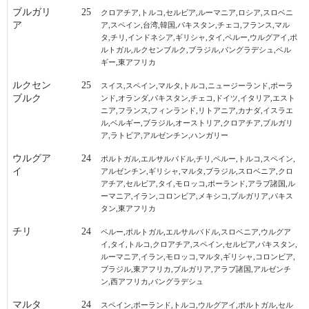
ブルガリ
25
クロアチア,トルコ,セルビア,ルーマニア,ロシア,スロベニ
ア
ア,スペイン,台湾,韓国,パキスタン,チェコ,フランス,マル
タ,チリ,インドネシア,ギリシャ,タイ,ペルー,ウルグアイ,ポ
ルトガル,ルクセンブルク,ブラジル,バングラデシュ,ベル
ギー,東アフリカ
ルクセン
25
スイス,スペイン,マルタ,トルコ,ニュージーランド,ポーラ
ブルク
ンド,オランダ,パキスタン,チェコ,ドイツ,イタリア,エスト
ニア,フランス,フィンランド,リトアニア,カナダ,イスラエ
ル,ベルギー,ブラジル,オーストリア,クロアチア,ブルガリ
ア,ラトビア,アルゼンチン,ハンガリー
ウルグア
24
ポルトガル,エルサルバドル,チリ,ペルー,トルコ,スペイン,
イ
アルゼンチン,ギリシャ,マルタ,ブラジル,スロベニア,クロ
アチア,セルビア,タイ,モロッコ,ポーランド,アラブ諸国,ル
ーマニア,イラン,コロンビア,メキシコ,ブルガリア,パキス
タン,東アフリカ
チリ
24
ペルー,ポルトガル,エルサルバドル,スロベニア,ウルグア
イ,タイ,トルコ,クロアチア,スペイン,セルビア,パキスタン,
ルーマニア,イラン,モロッコ,マルタ,ギリシャ,コロンビア,
ブラジル,東アフリカ,ブルガリア,アラブ諸国,アルゼンチ
ン,西アフリカ,バングラデシュ
マルタ
24
スペイン,ポーランド,トルコ,ウルグアイ,ポルトガル,セル