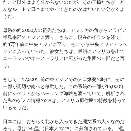
たこと以外はよく分からないのだが、その子孫たちが、ど
んなルートで日本までやってきたのかはだいたい分かるよ
うだ。
母系の約3,000人の祖先たちは、アフリカの角からアラビア
半島南部でアジアに渡り、さらに、現在のイランを経て、
約4万年前に中央アジアに至り、そこから中央アジア・シベ
リアに入っていった。彼女たちは、最初にアフリカを出て
ユーラシアやオーストラリアに広がった集団の一部だと言
う。
そして、17,000年前の東アジアでの人口爆発の時に、その
一部が周辺や南へと移動した。この系統の一部が15,000年
前にシベリアからベーリング海峡を渡っていて、解析され
た私のゲノム情報の2%は、アメリカ原住民の特徴を持って
いるそうだ。
日本には、おそらく北から入ってきた縄文系の人々なのだ
ろう。母はD4g型（日本人の2%）に分類されている。D型