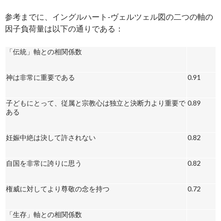
参考までに、イングルハート-ヴェルツェル図の二つの軸の
因子負荷量は以下の通りである：
「伝統」軸との相関係数
神は非常に重要である
0.91
子どもにとって、従属と宗教心は独立と決断力より重要で
0.89
ある
妊娠中絶は決して許されない
0.82
自国を非常に誇りに思う
0.82
権威に対してより尊敬の念を持つ
0.72
「生存」軸との相関係数