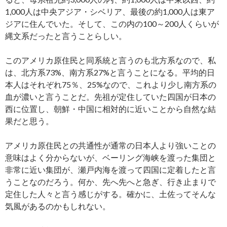
1,000人は中央アジア・シベリア、最後の約1,000人は東ア
ジアに住んでいた。そして、この内の100～200人くらいが
縄文系だったと言うことらしい。
このアメリカ原住民と同系統と言うのも北方系なので、私
は、北方系73%、南方系27%と言うことになる。平均的日
本人はそれぞれ75％、25%なので、これより少し南方系の
血が濃いと言うことだ。先祖が定住していた四国が日本の
西に位置し、朝鮮・中国に相対的に近いことから自然な結
果だと思う。
アメリカ原住民との共通性が通常の日本人より強いことの
意味はよく分からないが、ベーリング海峡を渡った集団と
非常に近い集団が、瀬戸内海を渡って四国に定着したと言
うことなのだろう。何か、先へ先へと急ぎ、行き止まりで
定住した人々と言う感じがする。確かに、土佐ってそんな
気風があるのかもしれない。