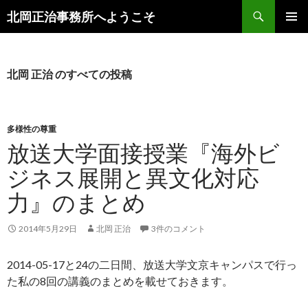
検
北岡正治事務所へようこそ
索
コ
メインメ
ン
ニュー
テ
ン
北岡 正治 のすべての投稿
ツ
へ
移
動
多様性の尊重
放送大学面接授業『海外ビ
ジネス展開と異文化対応
力』のまとめ
2014年5月29日
北岡 正治
3件のコメント
2014-05-17と24の二日間、放送大学文京キャンパスで行っ
た私の8回の講義のまとめを載せておきます。