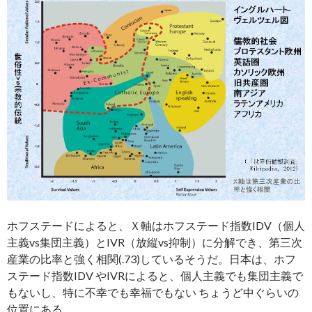
ホフステードによると、Ｘ軸はホフステード指数IDV（個人
主義vs集団主義）とIVR（放縦vs抑制）に分解でき、第三次
産業の比率と強く相関(.73)しているそうだ。日本は、ホフ
ステード指数IDV やIVRによると、個人主義でも集団主義で
もないし、特に不幸でも幸福でもない ちょうど中ぐらいの
位置にある。