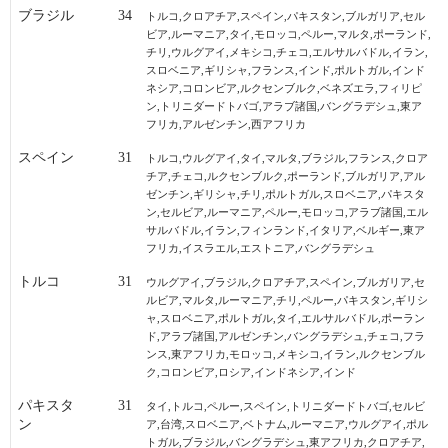
ブラジル
34
トルコ,クロアチア,スペイン,パキスタン,ブルガリア,セル
ビア,ルーマニア,タイ,モロッコ,ペルー,マルタ,ポーランド,
チリ,ウルグアイ,メキシコ,チェコ,エルサルバドル,イラン,
スロベニア,ギリシャ,フランス,インド,ポルトガル,インド
ネシア,コロンビア,ルクセンブルク,ベネズエラ,フィリピ
ン,トリニダードトバゴ,アラブ諸国,バングラデシュ,東ア
フリカ,アルゼンチン,西アフリカ
スペイン
31
トルコ,ウルグアイ,タイ,マルタ,ブラジル,フランス,クロア
チア,チェコ,ルクセンブルク,ポーランド,ブルガリア,アル
ゼンチン,ギリシャ,チリ,ポルトガル,スロベニア,パキスタ
ン,セルビア,ルーマニア,ペルー,モロッコ,アラブ諸国,エル
サルバドル,イラン,フィンランド,イタリア,ベルギー,東ア
フリカ,イスラエル,エストニア,バングラデシュ
トルコ
31
ウルグアイ,ブラジル,クロアチア,スペイン,ブルガリア,セ
ルビア,マルタ,ルーマニア,チリ,ペルー,パキスタン,ギリシ
ャ,スロベニア,ポルトガル,タイ,エルサルバドル,ポーラン
ド,アラブ諸国,アルゼンチン,バングラデシュ,チェコ,フラ
ンス,東アフリカ,モロッコ,メキシコ,イラン,ルクセンブル
ク,コロンビア,ロシア,インドネシア,インド
パキスタ
31
タイ,トルコ,ペルー,スペイン,トリニダードトバゴ,セルビ
ン
ア,台湾,スロベニア,ベトナム,ルーマニア,ウルグアイ,ポル
トガル,ブラジル,バングラデシュ,東アフリカ,クロアチア,