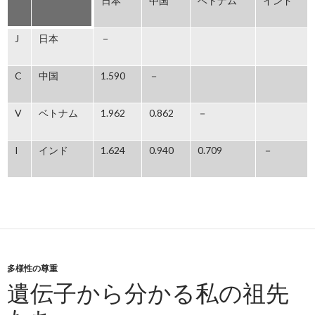
日本
中国
ベトナム
インド
J
日本
－
C
中国
1.590
－
V
ベトナム
1.962
0.862
－
I
インド
1.624
0.940
0.709
－
多様性の尊重
遺伝子から分かる私の祖先