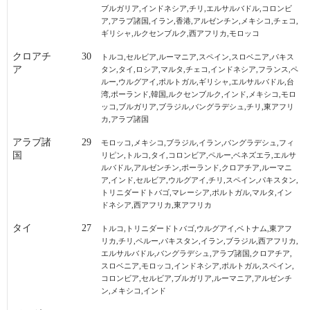
ブルガリア,インドネシア,チリ,エルサルバドル,コロンビ
ア,アラブ諸国,イラン,香港,アルゼンチン,メキシコ,チェコ,
ギリシャ,ルクセンブルク,西アフリカ,モロッコ
クロアチ
30
トルコ,セルビア,ルーマニア,スペイン,スロベニア,パキス
ア
タン,タイ,ロシア,マルタ,チェコ,インドネシア,フランス,ペ
ルー,ウルグアイ,ポルトガル,ギリシャ,エルサルバドル,台
湾,ポーランド,韓国,ルクセンブルク,インド,メキシコ,モロ
ッコ,ブルガリア,ブラジル,バングラデシュ,チリ,東アフリ
カ,アラブ諸国
アラブ諸
29
モロッコ,メキシコ,ブラジル,イラン,バングラデシュ,フィ
国
リピン,トルコ,タイ,コロンビア,ペルー,ベネズエラ,エルサ
ルバドル,アルゼンチン,ポーランド,クロアチア,ルーマニ
ア,インド,セルビア,ウルグアイ,チリ,スペイン,パキスタン,
トリニダードトバゴ,マレーシア,ポルトガル,マルタ,イン
ドネシア,西アフリカ,東アフリカ
タイ
27
トルコ,トリニダードトバゴ,ウルグアイ,ベトナム,東アフ
リカ,チリ,ペルー,パキスタン,イラン,ブラジル,西アフリカ,
エルサルバドル,バングラデシュ,アラブ諸国,クロアチア,
スロベニア,モロッコ,インドネシア,ポルトガル,スペイン,
コロンビア,セルビア,ブルガリア,ルーマニア,アルゼンチ
ン,メキシコ,インド