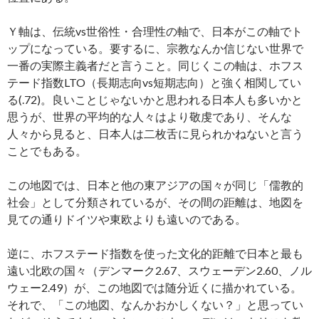
Ｙ軸は、伝統vs世俗性・合理性の軸で、日本がこの軸でト
ップになっている。要するに、宗教なんか信じない世界で
一番の実際主義者だと言うこと。同じくこの軸は、ホフス
テード指数LTO（長期志向vs短期志向）と強く相関してい
る(.72)。良いことじゃないかと思われる日本人も多いかと
思うが、世界の平均的な人々はより敬虔であり、そんな
人々から見ると、日本人は二枚舌に見られかねないと言う
ことでもある。
この地図では、日本と他の東アジアの国々が同じ「儒教的
社会」として分類されているが、その間の距離は、地図を
見ての通りドイツや東欧よりも遠いのである。
逆に、ホフステード指数を使った文化的距離で日本と最も
遠い北欧の国々（デンマーク2.67、スウェーデン2.60、ノル
ウェー2.49）が、この地図では随分近くに描かれている。
それで、「この地図、なんかおかしくない？」と思ってい