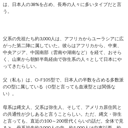
は、日本人の38%を占め、長寿の人々に多いタイプだと言
う。
父系の先祖たち約3,000人は、アフリカからユーラシアに広
がった第二陣に属していた。彼らはアフリカから、中東、
中央アジア、中国南部（雲南や湖南など）を経て、おそら
く、山東から朝鮮半島経由で弥生系の人々として日本にや
ってきたらしい。
父（私も）は、O-F105型で、日本人の半数を占める多数派
のO型に属している（O型と言っても血液型とは関係な
い）。
母系は縄文人、父系は弥生人、そして、アメリカ原住民と
の共通性が少しあると言うことらしい。ただ、縄文・弥生
と言っても、直近の100～200世代くらいの話だ。全体で見
ると、母系祖先約3,000人の内、約1,000人は中東以西、約