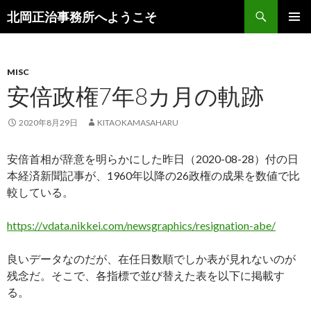
検
北岡正治事務所へようこそ
索
コ
メインメ
ン
ニュー
テ
ン
MISC
ツ
安倍政権7年8カ月の軌跡
へ
移
2020年8月29日
KITAOKAMASAHARU
動
安倍首相が辞意を明らかにした昨日（2020-08-28）付の日
本経済新聞記事が、1960年以降の26政権の成果を数値で比
較している。
https://vdata.nikkei.com/newsgraphics/resignation-abe/
良いデータなのだが、在任日数順でしか表が見れないのが
残念だ。そこで、各指標で並び替えた表を以下に掲載す
る。