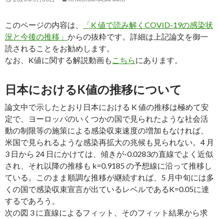
このページの内容は、
「K 値で読み解くCOVID-19の感染状
況と今後の推移」
からの抜粋です。詳細は上記論文を御一
読されることをお勧めします。
なお、K値に関する解説動画も
こちら
にあります。
日本におけるK値の推移について
論文中で示したとおり日本における K 値の推移は極めて安
定で、ヨーロッパのいくつかの国で見られたような社会活
動の制限等の施策による感染収束速度の増加もなければ、
米国で見られるような感染再拡大の兆候も見られない。4 月
3 日から 24 日にかけては、傾きが-0.0283の直線でよく近似
され、それ以降の推移も k=0.9185 の予想線に沿って推移し
ている。このまま順調な推移が継続すれば、5 月中旬には多
くの国で感染収束宣言が出ているレベルであるK=0.05に達
するであろう。
次の図 3 に直線によるフィット、そのフィット結果から求