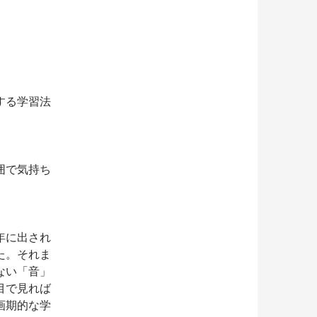
する学習法
：
囲で気持ち
年に出され
た。それま
ない「音」
目で見れば
画期的な学