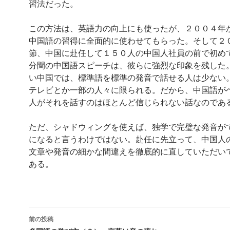
習法だった。
この方法は、英語力の向上にも使ったが、２００４年
中国語の習得に全面的に使わせてもらった。そして２
節、中国に赴任して１５０人の中国人社員の前で初め
分間の中国語スピーチは、彼らに強烈な印象を残した
い中国では、標準語を標準の発音で話せる人は少ない
テレビとか一部の人々に限られる。だから、中国語が
人がそれを話すのはほとんど信じられない話なのであ
ただ、シャドウィングを使えば、独学で完璧な発音が
になると言うわけではない。赴任に先立って、中国人
文章や発音の細かな間違えを徹底的に直していただい
ある。
投
前の投稿