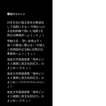
最近のコメント
日本文化の孤立状況を数値化
して地図にする
に
中国からの
文化的距離で描いた地図 | 北
岡正治事務所へようこそ
より
管鮑之交 － 堅い友情は子々
孫々の繁栄に繋がる
に
中国人
と長期指向次元軸 | 北岡正治
事務所へようこそ
より
放送大学面接授業『海外ビジ
ネス展開と異文化対応力』の
まとめ
に
松本
より
放送大学面接授業『海外ビジ
ネス展開と異文化対応力』の
まとめ
に
KITAOKAMasaharu
より
放送大学面接授業『海外ビジ
ネス展開と異文化対応力』の
まとめ
に
松本
より