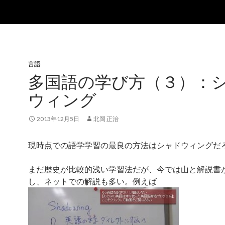
言語
多国語の学び方（３）：
ウィング
2013年12月5日
北岡 正治
現時点での語学学習の最良の方法はシャドウィングだ
まだ歴史が比較的浅い学習法だが、今では山と解説書
し、ネットでの解説も多い。例えば