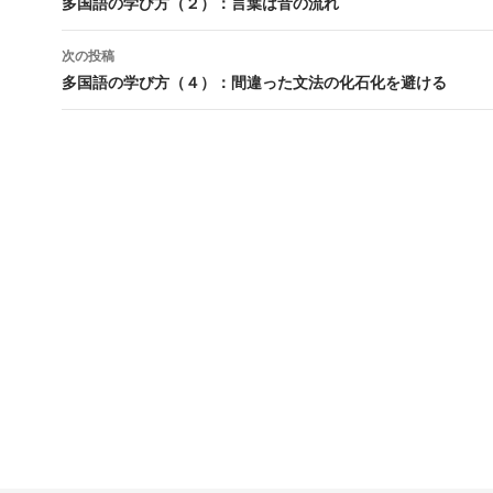
稿
多国語の学び方（２）：言葉は音の流れ
ナ
次の投稿
ビ
多国語の学び方（４）：間違った文法の化石化を避ける
ゲ
ー
シ
ョ
ン