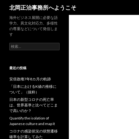
検
北岡正治事務所へようこそ
索
海外ビジネス展開に必要な語
学力、異文化対応力、多様性
の尊重などについて発信しま
す
検
索:
最近の投稿
安倍政権7年8カ月の軌跡
「日本におけるK値の推移に
ついて」（抜粋）
日本の新型コロナの死亡率
は、世界基準と比べてどこま
で高いのか？
Quantify the isolation of
Japanese culture and map it
コロナの感染状況の状態遷移
確率を計算してみた