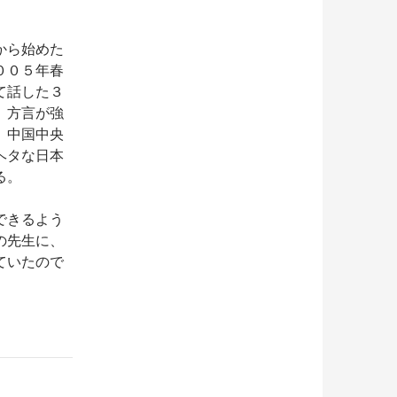
から始めた
００５年春
て話した３
。方言が強
。中国中央
ヘタな日本
る。
できるよう
の先生に、
ていたので